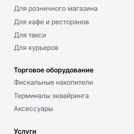
Модульбанк
Расчетный счет
Все тариф
Депозиты
Валютный контроль
Модульбухгалтерия
Селлеры
CafeStore
Другое
Партнерская программа
Личный кабинет
Юридические документы
Политика конфиденциальности