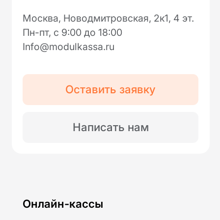
Для розничного магазина
Для кафе и ресторанов
Для такси
Для курьеров
Торговое оборудование
Фискальные накопители
Терминалы эквайринга
Аксессуары
Услуги
Тарифы на подключение
Интернет-эквайринг
Торговый эквайринг
Подключение к ОФД