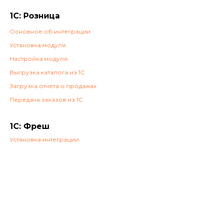
1С: Розница
Основное об интеграции
Установка модуля
Настройка модуля
Выгрузка каталога из 1С
Загрузка отчета о продажах
Передача заказов из 1С
Создаём только полезные платёжные
и кассовые решения для вашего бизнеса
1С: Фреш
Мы в социальных сетях:
Установка интеграции
Мобильное приложение: