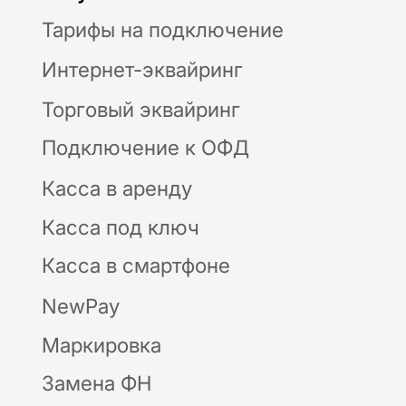
Контакты
Отзывы
Поставка, техническое обслуживание
кассового оборудования,
консультационное обслуживание по
кассовым аппаратам Модулькасса
осуществляет Общество с ограниченной
ответственностью «АВАНПОСТ», ОГРН:
1155476129753, ИНН/КПП:
5403011237/771501001. Мы используем
файлы «cookie», чтобы вам было удобно у
нас на сайте. Вы можете отключить
использование «cookie» в настройках
браузера. Юридический адрес /
Фактический адрес: 127015, г.Москва,
вн.тер.г. Муниципальный округ