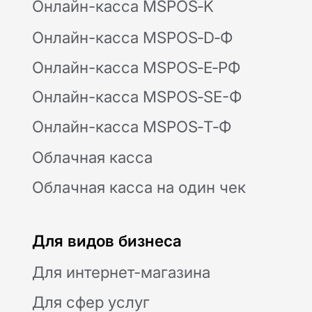
Касса в аренду
Касса под ключ
Касса в смартфоне
NewPay
Маркировка
Замена ФН
Ремонт касс
Помощь
Техподдержка
FAQ
Блог
Доставка и оплата
Для разработчиков