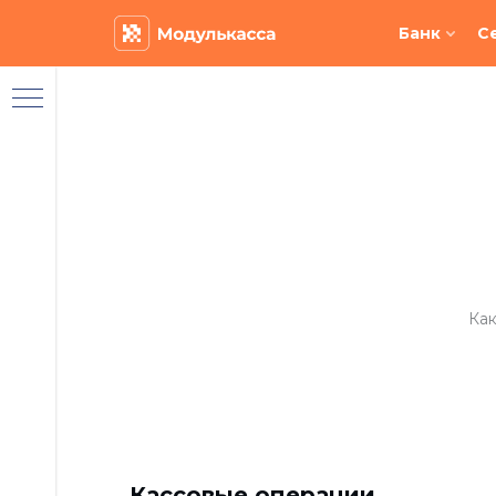
Банк
С
Как
кой
Кассовые операции