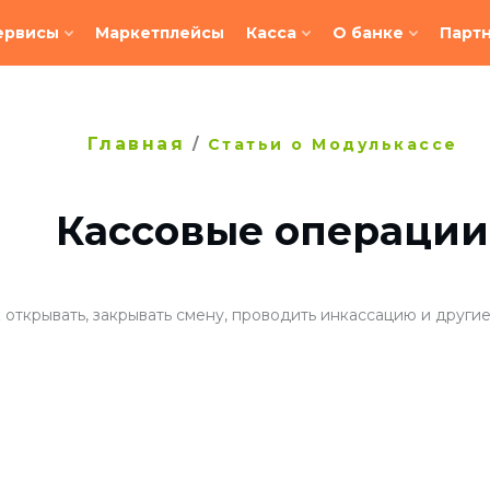
ервисы
Маркетплейсы
Касса
О банке
Парт
Главная
/
Статьи о Модулькассе
Кассовые операции
 открывать, закрывать смену, проводить инкассацию и други