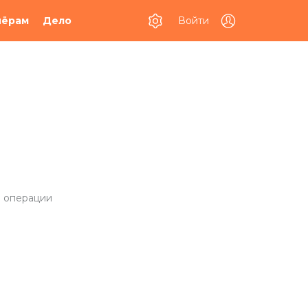
Войти
нёрам
Дело
е операции