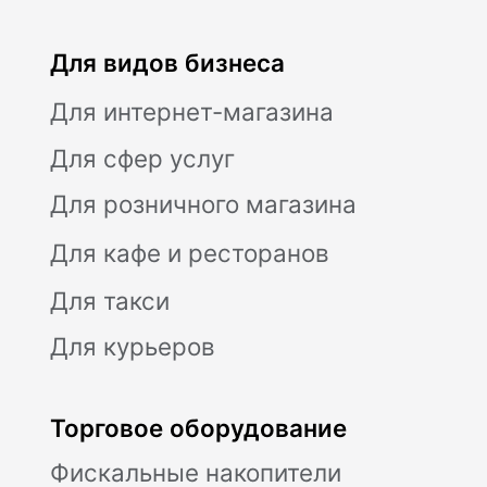
Ремонт касс
Помощь
Техподдержка
FAQ
Блог
Доставка и оплата
Для разработчиков
Модульбанк
Расчетный счет
Все тариф
Депозиты
Валютный контроль
Модульбухгалтерия