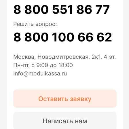
Онлайн-касса MSPOS‑SE-Ф
Онлайн-касса MSPOS‑Т‑Ф
Облачная касса
Облачная касса на один чек
Для видов бизнеса
Для интернет-магазина
Для сфер услуг
Для розничного магазина
Для кафе и ресторанов
Для такси
Для курьеров
Торговое оборудование
Фискальные накопители