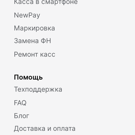
консультационное обслуживание по
кассовым аппаратам Модулькасса
осуществляет Общество с ограниченной
ответственностью «АВАНПОСТ», ОГРН:
1155476129753, ИНН/КПП:
5403011237/771501001. Мы используем
файлы «cookie», чтобы вам было удобно
у нас на сайте. Вы можете отключить
использование «cookie» в настройках
браузера. Юридический адрес /
Фактический адрес: 127015, г.Москва,
вн.тер.г. Муниципальный округ
Бутырский, ул. Новодмитровская, д. 2, к.
1, помещ. 1/4, помещ. XXXV