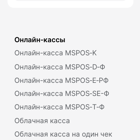
Терминалы эквайринга
Аксессуары
Услуги
Тарифы на подключение
Интернет-эквайринг
Торговый эквайринг
Подключение к ОФД
Касса в аренду
Касса под ключ
Касса в смартфоне
NewPay
Маркировка
Замена ФН