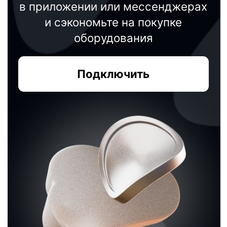
кассовым аппаратам Модулькасса
осуществляет Общество с ограниченной
ответственностью «АВАНПОСТ», ОГРН:
1155476129753, ИНН/КПП:
5403011237/771501001. Мы используем
файлы «cookie», чтобы вам было удобно
у нас на сайте. Вы можете отключить
использование «cookie» в настройках
браузера. Юридический адрес /
Фактический адрес: 127015, г.Москва,
вн.тер.г. Муниципальный округ
Бутырский, ул. Новодмитровская, д. 2, к.
1, помещ. 1/4, помещ. XXXV