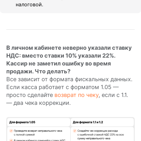
налоговой.
Аксессуары
Услуги
Тарифы на подключение
Интернет-эквайринг
В личном кабинете неверно указали ставку
НДС: вместо ставки 10% указали 22%.
Торговый эквайринг
Кассир не заметил ошибку во время
Подключение к ОФД
продажи. Что делать?
Касса в аренду
Все зависит от формата фискальных данных.
Касса под ключ
Если касса работает с форматом 1.05 —
Касса в смартфоне
просто сделайте
возврат по чеку
, если с 1.1.
— два чека коррекции.
NewPay
Маркировка
Замена ФН
Ремонт касс