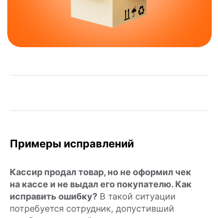
и кассовые решения для вашего бизнеса
Мы в социальных сетях:
Мобильное приложение:
Оцените нас:
Примеры исправлений
Купить онлайн-кассу:
Кассир продал товар, но не оформил чек
8 800 551 86 77
на кассе и не выдал его покупателю. Как
исправить ошибку?
В такой ситуации
Решить вопрос:
потребуется сотрудник, допустивший