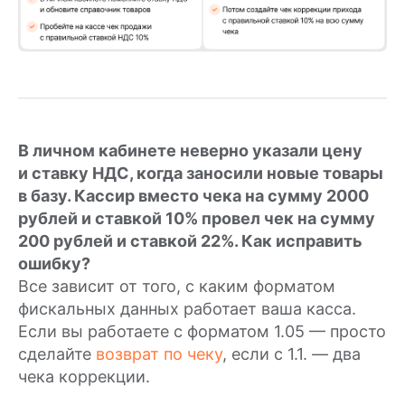
Помощь
Техподдержка
FAQ
Блог
Доставка и оплата
В личном кабинете неверно указали цену
Для разработчиков
и ставку НДС, когда заносили новые товары
в базу. Кассир вместо чека на сумму 2000
Модульбанк
рублей и ставкой 10% провел чек на сумму
200 рублей и ставкой 22%. Как исправить
Расчетный счет
ошибку?
Все тариф
Все зависит от того, с каким форматом
Депозиты
фискальных данных работает ваша касса.
Валютный контроль
Если вы работаете с форматом 1.05 — просто
сделайте
возврат по чеку
, если с 1.1. — два
Модульбухгалтерия
чека коррекции.
Селлеры