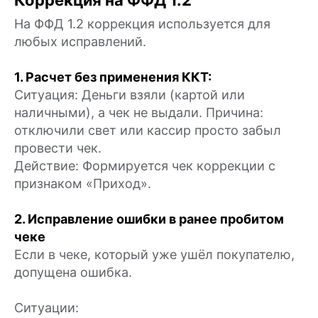
Коррекция на ФФД 1.2
На ФФД 1.2 коррекция используется для
любых исправлений.
1. Расчет без применения ККТ:
Ситуация: Деньги взяли (картой или
наличными), а чек не выдали. Причина:
отключили свет или кассир просто забыл
провести чек.
Действие: Формируется чек коррекции с
Не можете
признаком «Приход».
разобраться?
2. Исправление ошибки в ранее пробитом
чеке
Оставьте заявку, наше
Если в чеке, который уже ушёл покупателю,
специалисты из техподдержи
допущена ошибка.
помогут вам
Ситуации:
Оставить заявку