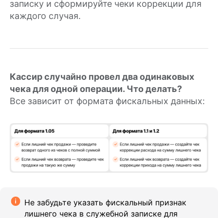
записку и сформируйте чеки коррекции для
Онлайн-касса MSPOS‑Т‑Ф
каждого случая.
Облачная касса
Облачная касса на один чек
Для видов бизнеса
Кассир случайно провел два одинаковых
Для интернет-магазина
чека для одной операции. Что делать?
Все зависит от формата фискальных данных:
Для сфер услуг
Для розничного магазина
Для кафе и ресторанов
Для такси
Для курьеров
Торговое оборудование
Фискальные накопители
Не забудьте указать фискальный признак
лишнего чека в служебной записке для
Терминалы эквайринга