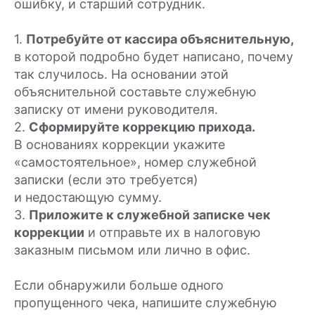
8 800 100 66 62
ошибку, и старший сотрудник.
Москва, Новодмитровская, 2к1, 4 эт.
1.
Потребуйте от кассира объяснительную,
Пн-пт, с 9:00 до 18:00
в которой подробно будет написано, почему
Info@modulkassa.ru
так случилось. На основании этой
объяснительной составьте служебную
записку от имени руководителя.
Оставить заявку
2.
Сформируйте коррекцию прихода.
В основаниях коррекции укажите
Написать нам
«самостоятельное», номер служебной
записки (если это требуется)
и недостающую сумму.
3.
Приложите к служебной записке чек
Онлайн-кассы
коррекции
и отправьте их в налоговую
Онлайн-касса MSPOS‑K
заказным письмом или лично в офис.
Онлайн-касса MSPOS‑D‑Ф
Если обнаружили больше одного
Онлайн-касса MSPOS‑E‑РФ
пропущенного чека, напишите служебную
Онлайн-касса MSPOS‑SE-Ф