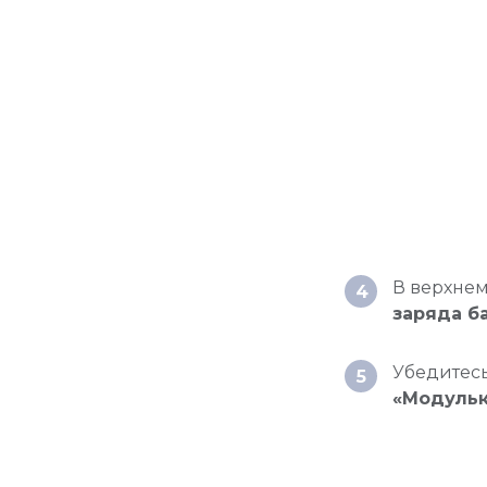
зин
лей
В верхнем
4
заряда б
Убедитесь
5
 и
«Модульк