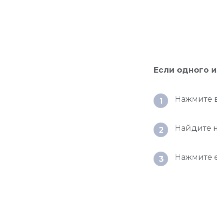
Если одного и
Нажмите 
1
Найдите 
2
Нажмите 
3