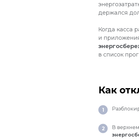
энергозатрат
держался до
Когда касса 
и приложения
энергосбере
в список про
Как от
Разблоки
1
В верхнем
2
энергосб