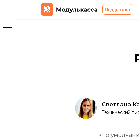
Поддержка
ям
сы
Светлана К
Технический пи
ты
кПо умолчани