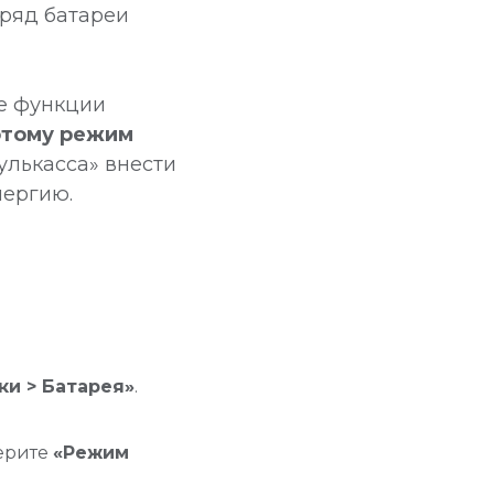
аряд батареи
се функции
этому режим
лькасса» внести
нергию.
ки > Батарея»
.
берите
«Режим