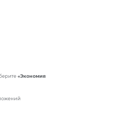
ыберите
«Экономия
иложений