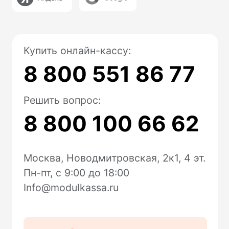
Маркировка
Замена ФН
Ремонт касс
Помощь
Техподдержка
FAQ
Блог
Доставка и оплата
Для разработчиков
Модульбанк
Расчетный счет
Все тариф
Депозиты