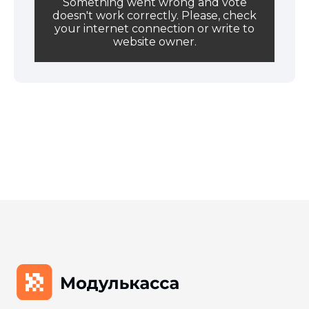
Something went wrong and vote
Онлайн-касса MSPOS‑K
doesn't work correctly. Please, check
Онлайн-касса MSPOS‑D‑Ф
your internet connection or write to
website owner.
Онлайн-касса MSPOS‑E‑РФ
Онлайн-касса MSPOS‑SE-Ф
Онлайн-касса MSPOS‑Т‑Ф
Облачная касса
Облачная касса на один чек
Для видов бизнеса
Для интернет-магазина
Для сфер услуг
Для розничного магазина
Для кафе и ресторанов
Для такси
Для курьеров