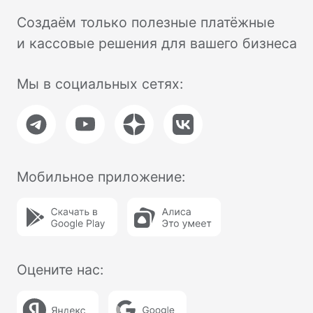
Торговое оборудование
Фискальные накопители
Терминалы эквайринга
Аксессуары
Услуги
Тарифы на подключение
Интернет-эквайринг
Торговый эквайринг
Подключение к ОФД
Касса в аренду
Касса под ключ
Касса в смартфоне
NewPay