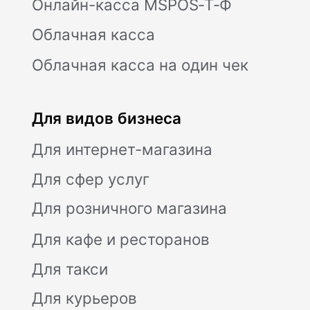
Поставка, техническое обслуживание
кассового оборудования,
консультационное обслуживание по
кассовым аппаратам Модулькасса
осуществляет Общество с ограниченной
ответственностью «АВАНПОСТ», ОГРН:
1155476129753, ИНН/КПП:
5403011237/771501001. Мы используем
файлы «cookie», чтобы вам было удобно
у нас на сайте. Вы можете отключить
использование «cookie» в настройках
браузера. Юридический адрес /
Фактический адрес: 127015, г.Москва,
вн.тер.г. Муниципальный округ
Бутырский, ул. Новодмитровская, д. 2, к.
1, помещ. 1/4, помещ. XXXV