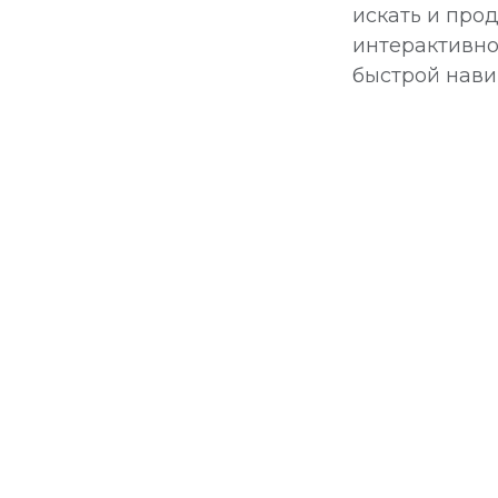
искать и про
интерактивно
быстрой нави
зин