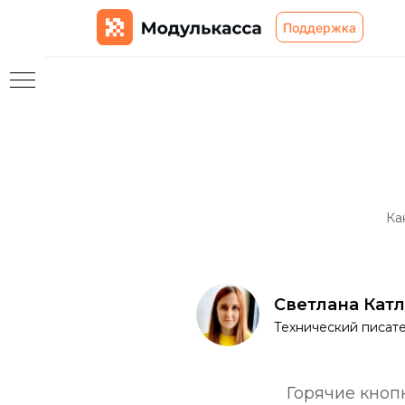
Поддержка
ям
Ка
сы
Светлана Кат
Технический писат
ты
Горячие кноп