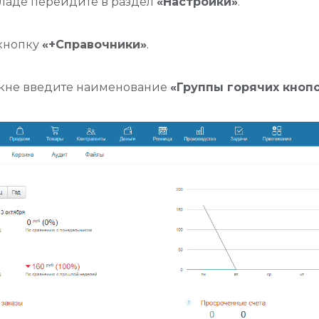
ладе перейдите в раздел
«Настройки»
.
кнопку
«+Справочники»
.
окне введите наименование
«Группы горячих кноп