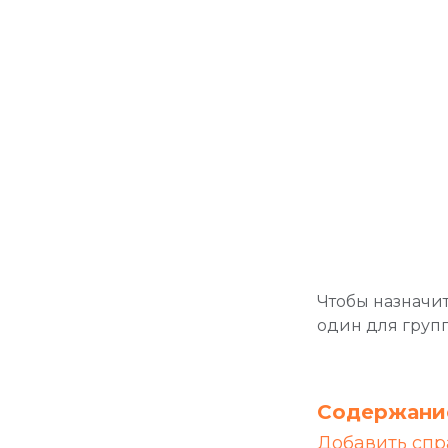
лей
Чтобы назначит
жно
один для групп
цию
опки
Содержани
Добавить спр