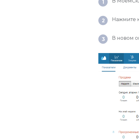
В МоемСк
1
Нажмите 
2
В новом 
3