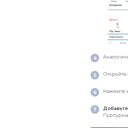
Аналогич
4
Откройте
5
Нажмите 
6
Добавьте
7
Пурпурный