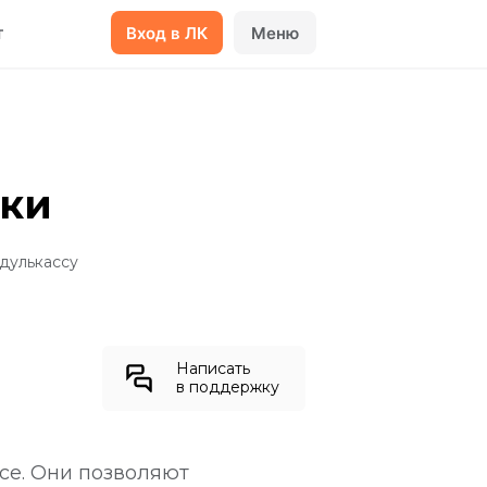
т
Вход в ЛК
Меню
пки
дулькассу
Написать
в поддержку
се. Они позволяют