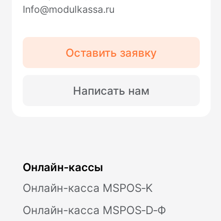
Контакты
Отзывы
Дайджест
Предложения от партнеров
Поставка, техническое обслуживание
кассового оборудования,
консультационное обслуживание по
кассовым аппаратам Модулькасса
осуществляет Общество с ограниченной
ответственностью «АВАНПОСТ», ОГРН:
1155476129753, ИНН/КПП:
5403011237/771501001. Мы используем
файлы «cookie», чтобы вам было удобно
у нас на сайте. Вы можете отключить
использование «cookie» в настройках
браузера. Юридический адрес /
Фактический адрес: 127015, г.Москва,