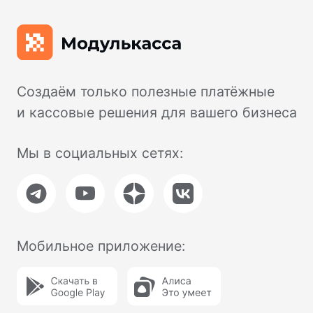
Касса в аренду
Касса под ключ
Касса в смартфоне
NewPay
Маркировка
Замена ФН
Ремонт касс
Помощь
Техподдержка
FAQ
Блог
Доставка и оплата
Для разработчиков