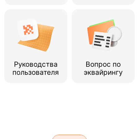
Начните
работу
правильно
Поможем быстро настроить кассу и
начать продавать
Готовим онлайн-
кассу к началу
работы
Как включить и настроить кассу,
интернет, зарегистрировать
личный кабинет, добавить товары,
кассиров, скидки и поставщиков
Готовим онлайн-