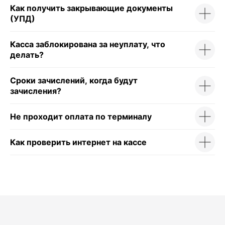
Как получить закрывающие документы
Для розничного магазина
(УПД)
Для кафе и ресторанов
Касса заблокирована за неуплату, что
Для такси
делать?
Для курьеров
Сроки зачислений, когда будут
Торговое оборудование
зачисления?
Фискальные накопители
Не проходит оплата по терминалу
Терминалы эквайринга
Аксессуары
Как проверить интернет на кассе
Услуги
Тарифы на подключение
Интернет-эквайринг
Торговый эквайринг
Подключение к ОФД