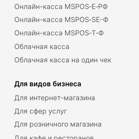
вн.тер.г. Муниципальный округ
Бутырский, ул. Новодмитровская, д. 2, к.
1, помещ. 1/4, помещ. XXXV