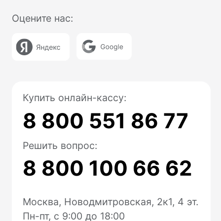
Модульбанк
Расчетный счет
Все тариф
Депозиты
Валютный контроль
Модульбухгалтерия
Селлеры
CafeStore
Другое
Партнерская программа
Личный кабинет
Юридические документы
Политика конфиденциальности