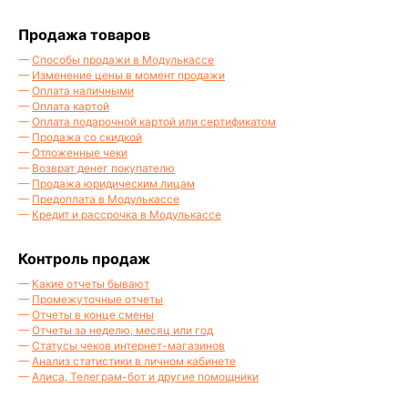
помогут вам
Продажа товаров
Оставить заявку
—
Способы продажи в Модулькассе
—
Изменение цены в момент продажи
—
Оплата наличными
—
Оплата картой
—
Оплата подарочной картой или сертификатом
—
Продажа со скидкой
—
Отложенные чеки
—
Возврат денег покупателю
—
Продажа юридическим лицам
—
Предоплата в Модулькассе
—
Кредит и рассрочка в Модулькассе
Контроль продаж
—
Какие отчеты бывают
—
Промежуточные отчеты
—
Отчеты в конце смены
—
Отчеты за неделю, месяц или год
—
Статусы чеков интернет-магазинов
—
Анализ статистики в личном кабинете
—
Алиса, Телеграм-бот и другие помощники