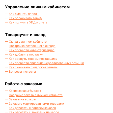
Управление личным кабинетом
—
Как сменить пароль
—
Как оплачивать тариф
—
Как получить УПД и счета
Товароучет и склад
—
Склад в личном кабинете
—
Настройка встроенного склада
—
Как провести инвентаризацию
—
Как добавить поставку
—
Как вернуть товары поставщику
—
Как провести списание нереализованных позиций
—
Как скачивать складские отчеты
—
Вопросы и ответы
Работа с заказами
—
Какие заказы бывают
—
Создание заказа в личном кабинете
—
Заказы на возврат
—
Заказы с маркированными товарами
—
Как работать с партией заказов
—
Как работать с заказами на кассе