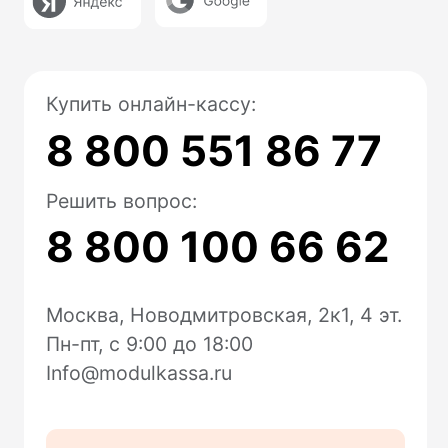
Маркировка
Замена ФН
Ремонт касс
Помощь
Техподдержка
FAQ
Блог
Доставка и оплата
Для разработчиков
Модульбанк
Расчетный счет
Все тариф
Депозиты