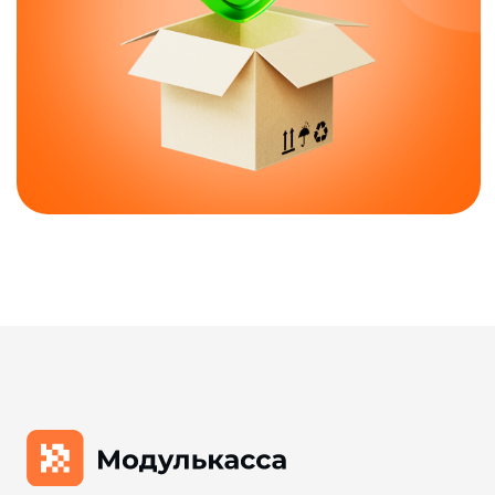
Онлайн-касса MSPOS‑K
Онлайн-касса MSPOS‑D‑Ф
Онлайн-касса MSPOS‑E‑РФ
Онлайн-касса MSPOS‑SE-Ф
Онлайн-касса MSPOS‑Т‑Ф
Облачная касса
Облачная касса на один чек
Для видов бизнеса
Для интернет-магазина
Для сфер услуг
Для розничного магазина
Для кафе и ресторанов
Для такси
Для курьеров