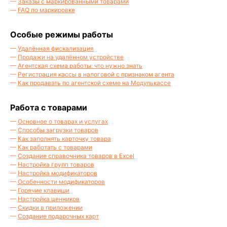
—
Заказы с маркированными товарами
—
FAQ по маркировке
Особые режимы работы
—
Удалённая фискализация
—
Продажи на удалённом устройстве
—
Агентская схема работы: что нужно знать
—
Регистрация кассы в налоговой с признаком агента
—
Как продавать по агентской схеме на Модулькассе
Работа с товарами
—
Основное о товарах и услугах
—
Способы загрузки товаров
—
Как заполнять карточку товара
—
Как работать с товарами
—
Создание справочника товаров в Excel
—
Настройка групп товаров
—
Настройка модификаторов
—
Особенности модификаторов
—
Горячие клавиши
—
Настройка ценников
—
Скидки в приложении
—
Создание подарочных карт