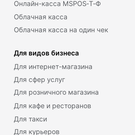
Поставка, техническое обслуживание
кассового оборудования,
консультационное обслуживание по
кассовым аппаратам Модулькасса
осуществляет Общество с ограниченной
ответственностью «АВАНПОСТ», ОГРН:
1155476129753, ИНН/КПП:
5403011237/771501001. Мы используем
файлы «cookie», чтобы вам было удобно
у нас на сайте. Вы можете отключить
использование «cookie» в настройках
браузера. Юридический адрес /
Фактический адрес: 127015, г.Москва,
вн.тер.г. Муниципальный округ
Бутырский, ул. Новодмитровская, д. 2, к.
1, помещ. 1/4, помещ. XXXV