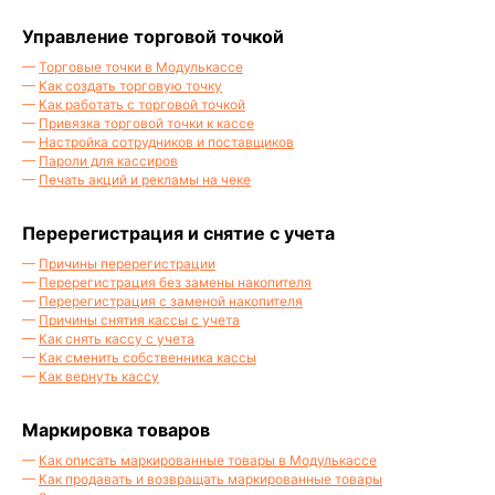
Управление торговой точкой
—
Торговые точки в Модулькассе
—
Как создать торговую точку
—
Как работать с торговой точкой
—
Привязка торговой точки к кассе
—
Настройка сотрудников и поставщиков
—
Пароли для кассиров
—
Печать акций и рекламы на чеке
Перерегистрация и снятие с учета
—
Причины перерегистрации
—
Перерегистрация без замены накопителя
—
Перерегистрация с заменой накопителя
—
Причины снятия кассы с учета
—
Как снять кассу с учета
—
Как сменить собственника кассы
—
Как вернуть кассу
Маркировка товаров
—
Как описать маркированные товары в Модулькассе
—
Как продавать и возвращать маркированные товары