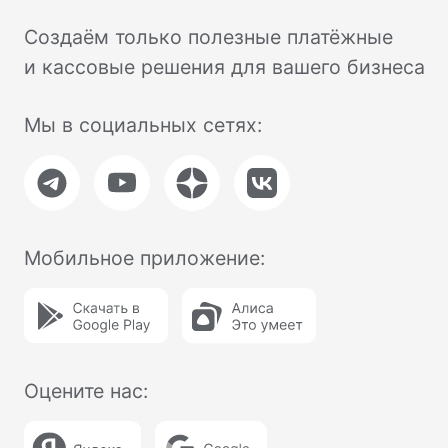
Торговое оборудование
Фискальные накопители
Терминалы эквайринга
Аксессуары
Услуги
Тарифы на подключение
Интернет-эквайринг
Торговый эквайринг
Подключение к ОФД
Касса в аренду
Касса под ключ
Касса в смартфоне
NewPay