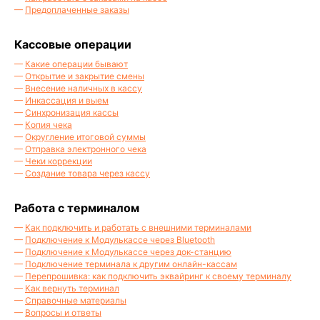
—
Предоплаченные заказы
Кассовые операции
—
Какие операции бывают
—
Открытие и закрытие смены
—
Внесение наличных в кассу
—
Инкассация и выем
—
Синхронизация кассы
—
Копия чека
—
Округление итоговой суммы
—
Отправка электронного чека
—
Чеки коррекции
—
Создание товара через кассу
Работа с терминалом
—
Как подключить и работать с внешними терминалами
Не можете
—
Подключение к Модулькассе через Bluetooth
—
Подключение к Модулькассе через док-станцию
разобраться?
—
Подключение терминала к другим онлайн-кассам
—
Перепрошивка: как подключить эквайринг к своему терминалу
—
Как вернуть терминал
Оставьте заявку, наше
—
Справочные материалы
специалисты из техподдержи
—
Вопросы и ответы