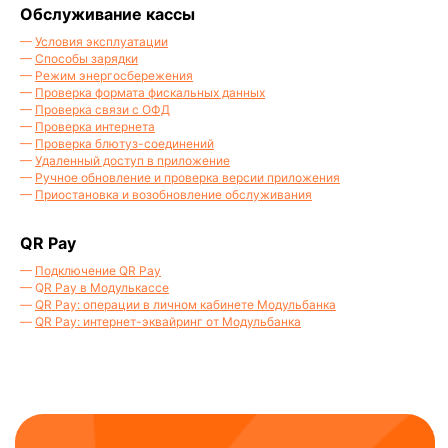
Обслуживание кассы
—
Условия эксплуатации
—
Способы зарядки
—
Режим энергосбережения
Создаём только полезные платёжные
—
Проверка формата фискальных данных
—
Проверка связи с ОФД
и кассовые решения для вашего бизнеса
—
Проверка интернета
—
Проверка блютуз-соединений
Мы в социальных сетях:
—
Удаленный доступ в приложение
—
Ручное обновление и проверка версии приложения
—
Приостановка и возобновление обслуживания
QR Pay
Мобильное приложение:
—
Подключение QR Pay
— Q
R Pay в Модулькассе
—
QR Pay: операции в личном кабинете Модульбанка
—
QR Pay: интернет-эквайринг от Модульбанка
Оцените нас: