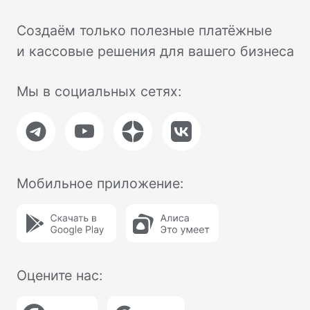
Интернет-эквайринг
Торговый эквайринг
Подключение к ОФД
Касса в аренду
Касса под ключ
Касса в смартфоне
NewPay
Маркировка
Замена ФН
Ремонт касс
Помощь
Техподдержка
FAQ
Блог