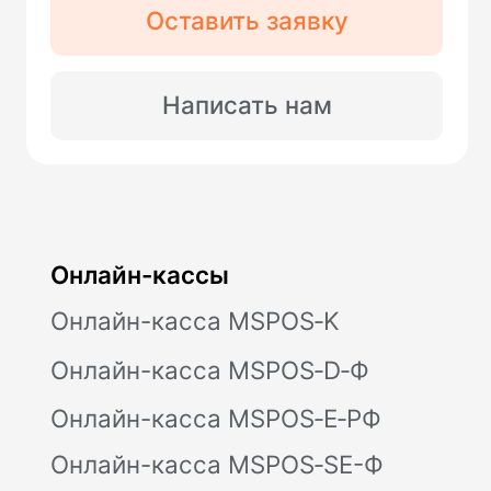
Юридические документы
Политика конфиденциальности
Контакты
Отзывы
Поставка, техническое обслуживание
кассового оборудования,
консультационное обслуживание по
кассовым аппаратам Модулькасса
осуществляет Общество с ограниченной
ответственностью «АВАНПОСТ», ОГРН:
1155476129753, ИНН/КПП:
5403011237/771501001. Мы используем
файлы «cookie», чтобы вам было удобно
у нас на сайте. Вы можете отключить
использование «cookie» в настройках