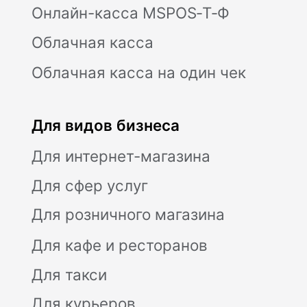
браузера. Юридический адрес /
Фактический адрес: 127015, г.Москва,
вн.тер.г. Муниципальный округ
Бутырский, ул. Новодмитровская, д. 2, к.
1, помещ. 1/4, помещ. XXXV