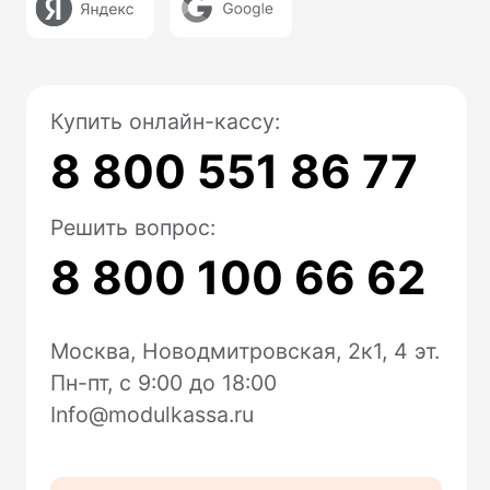
Доставка и оплата
Для разработчиков
Модульбанк
Расчетный счет
Все тариф
Депозиты
Валютный контроль
Модульбухгалтерия
Селлеры
CafeStore
Другое
Партнерская программа
Личный кабинет