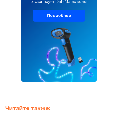
отсканирует DataMatrix коды.
Подробнее
Оцените нас:
Купить онлайн-кассу:
8 800 551 86 77
Решить вопрос:
8 800 100 66 62
Москва, Новодмитровская, 2к1, 4 эт.
Пн-пт, с 9:00 до 18:00
Info@modulkassa.ru
Читайте также: