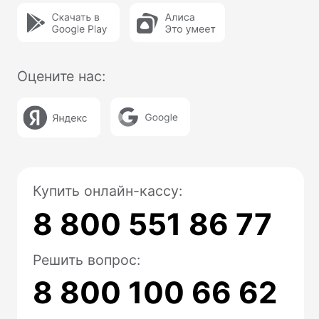
Касса в аренду
Касса под ключ
Касса в смартфоне
NewPay
Маркировка
Замена ФН
Ремонт касс
Помощь
Техподдержка
FAQ
Блог
Доставка и оплата
Для разработчиков