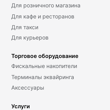
Бутырский, ул. Новодмитровская, д. 2, к.
1, помещ. 1/4, помещ. XXXV