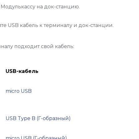
Модулькассу на док-станцию.
е USB кабель к терминалу и док-станции.
налу подходит свой кабель:
USB-кабель
micro USB
USB Type B (Г-образный)
micro USB (Г-образный)