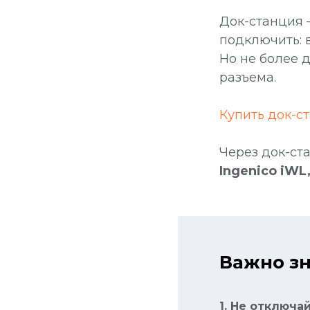
Док-станция 
подключить: 
Но не более 
разъема.
Купить док-с
Через док-ст
Ingenico iWL,
Важно зн
зин
1. Не отключа