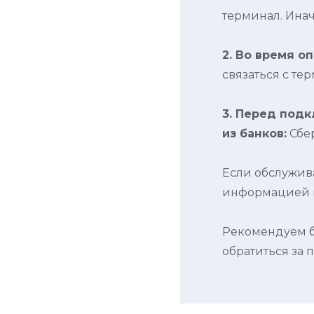
терминал. Инач
2. Во время о
лей
связаться с те
3. Перед под
из банков:
Сбер
Если обслужив
информацией м
 и
Рекомендуем 
обратиться за 