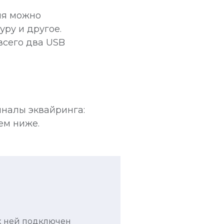
ля можно
ру и другое.
всего два USB
налы эквайринга:
жем ниже.
 к ней подключен