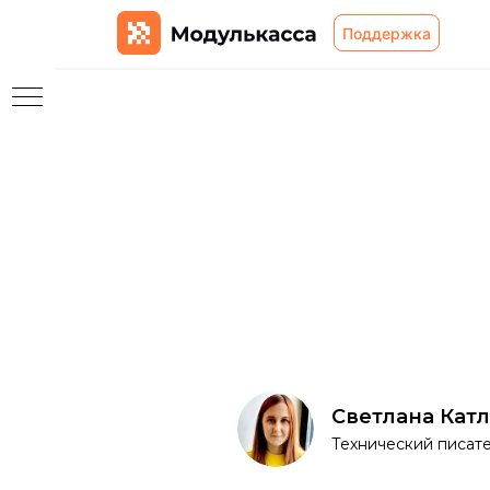
Поддержка
ям
сы
Светлана Кат
Технический писат
ты