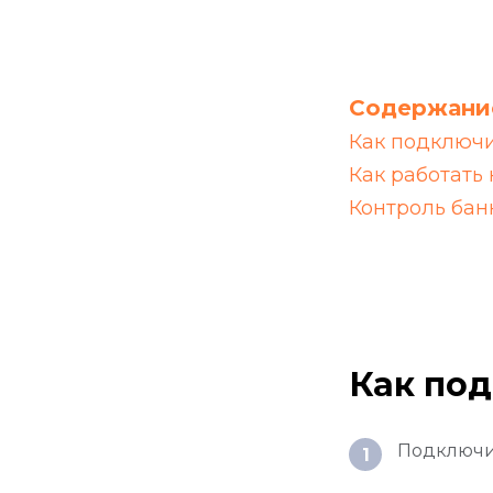
Содержание
Как подключ
Как работать
Контроль бан
Как по
Подключит
1