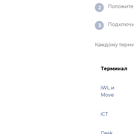
Положите 
2
Подключит
3
Каждому терми
Терминал
iWL и
Move
iCT
Desk