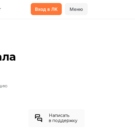
т
Вход в ЛК
Меню
ала
нцию
Написать
в поддержку