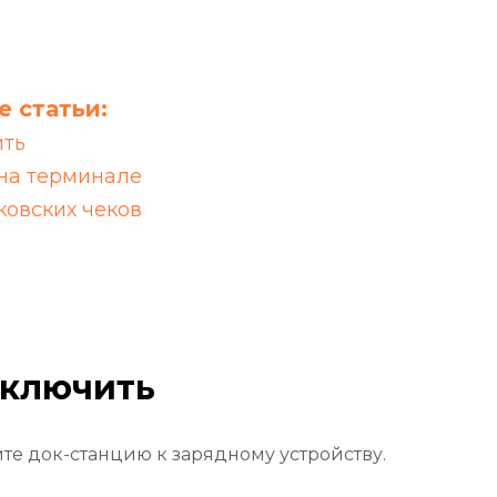
 статьи:
ить
 на терминале
ковских чеков
дключить
е док-станцию к зарядному устройству.