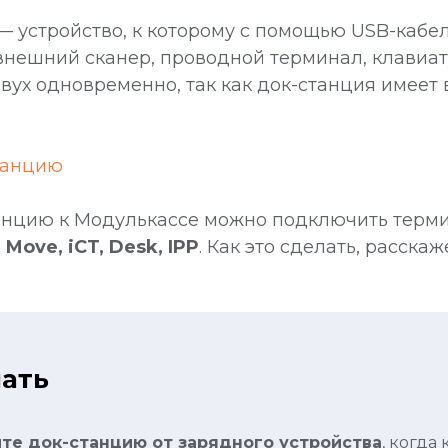
— устройство, к которому с помощью USB-кабе
внешний сканер, проводной терминал, клавиату
двух одновременно, так как док-станция имеет 
танцию
анцию к Модулькассе можно подключить терми
 Move, iCT, Desk, IPP
. Как это сделать, расска
ать
йте док-станцию от зарядного устройства
, когда