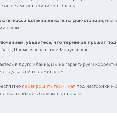
е он не сможет принимать оплату.
платы касса должна лежать на док-станции
, инач
рминалом.
ключением, убедитесь, что терминал прошит под
банк, Промсвязьбанк или Модульбанк.
аетесь в другом банке, мы не гарантируем коррект
ежду кассой и терминалом.
бесплатно
перепрошить терминал
под настройки Мо
перенастройкой к банкам-партнерам.