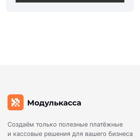
Валютный контроль
Модульбухгалтерия
Селлеры
CafeStore
Другое
Партнерская программа
Личный кабинет
Юридические документы
Политика конфиденциальности
Контакты
Отзывы
Дайджест
Предложения от партнеров