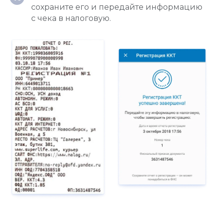
сохраните его и передайте информацию
Онлайн-касса MSPOS‑K
с чека в налоговую.
Онлайн-касса MSPOS‑D‑Ф
Онлайн-касса MSPOS‑E‑РФ
Онлайн-касса MSPOS‑SE-Ф
Онлайн-касса MSPOS‑Т‑Ф
Облачная касса
Облачная касса на один чек
Для видов бизнеса
Для интернет-магазина
Для сфер услуг
Для розничного магазина
Для кафе и ресторанов
Для такси
Для курьеров