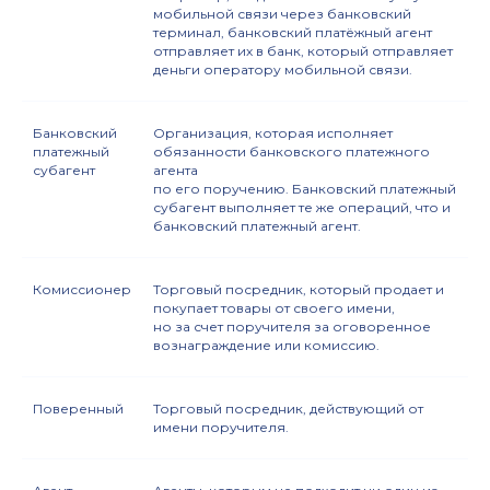
мобильной связи через банковский
терминал, банковский платёжный агент
отправляет их в банк, который отправляет
деньги оператору мобильной связи.
Банковский
Организация, которая исполняет
платежный
обязанности банковского платежного
субагент
агента
по его поручению. Банковский платежный
субагент выполняет те же операций, что и
банковский платежный агент.
Комиссионер
Торговый посредник, который продает и
покупает товары от своего имени,
но за счет поручителя за оговоренное
вознаграждение или комиссию.
Поверенный
Торговый посредник, действующий от
имени поручителя.