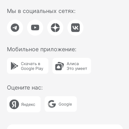
Поставка, техническое обслуживание
кассового оборудования,
консультационное обслуживание по
кассовым аппаратам Модулькасса
осуществляет Общество с ограниченной
ответственностью «АВАНПОСТ», ОГРН:
1155476129753, ИНН/КПП:
5403011237/771501001. Мы используем
файлы «cookie», чтобы вам было удобно
у нас на сайте. Вы можете отключить
использование «cookie» в настройках
браузера. Юридический адрес /
Фактический адрес: 127015, г.Москва,
вн.тер.г. Муниципальный округ
Бутырский, ул. Новодмитровская, д. 2, к.
1, помещ. 1/4, помещ. XXXV