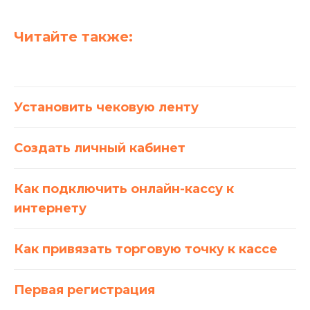
Торговое оборудование
Читайте также:
Фискальные накопители
Терминалы эквайринга
Аксессуары
Установить чековую ленту
Услуги
Создать личный кабинет
Тарифы на подключение
Интернет-эквайринг
Как подключить онлайн-кассу к
Торговый эквайринг
интернету
Подключение к ОФД
Касса в аренду
Как привязать торговую точку к кассе
Касса под ключ
Касса в смартфоне
Первая регистрация
NewPay