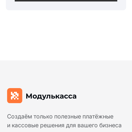
Юридические документы
Политика конфиденциальности
Контакты
Отзывы
Дайджест
Предложения от партнеров
Поставка, техническое обслуживание
кассового оборудования,
консультационное обслуживание по
кассовым аппаратам Модулькасса
осуществляет Общество с ограниченной
ответственностью «АВАНПОСТ», ОГРН:
1155476129753, ИНН/КПП:
5403011237/771501001. Мы используем
файлы «cookie», чтобы вам было удобно у
нас на сайте. Вы можете отключить