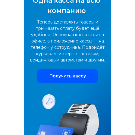
Одна касса на всю
Для интернет-магазина
компанию
Для сфер услуг
Теперь доставлять товары и
Для розничного магазина
принимать оплату будет ещё
удобнее. Основная касса стоит в
Для кафе и ресторанов
офисе, а приложение кассы — на
Для такси
телефон у сотрудника. Подойдёт
курьерам, интернет аптекам,
Для курьеров
вендинговым автоматам и другим.
Торговое оборудование
Получить кассу
Фискальные накопители
Терминалы эквайринга
Аксессуары
Услуги
Тарифы на подключение
Интернет-эквайринг