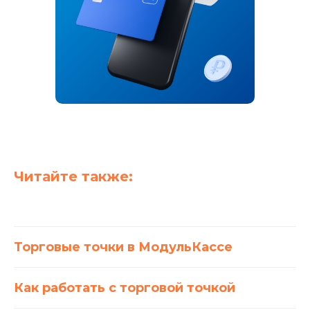
Торговый эквайринг
Подключение к ОФД
Касса в аренду
Касса под ключ
Касса в смартфоне
NewPay
Маркировка
Замена ФН
Читайте также:
Ремонт касс
Помощь
Торговые точки в МодульКассе
Техподдержка
FAQ
Как работать с торговой точкой
Блог