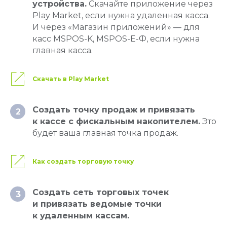
устройства.
Скачайте приложение через
Play Market, если нужна удаленная касса.
И через «Магазин приложений» — для
касс MSPOS-K, MSPOS-E-Ф, если нужна
Оцените нас:
главная касса.
Скачать в Play Market
Купить онлайн-кассу:
Создать точку продаж и привязать
2
8 800 551 86 77
к кассе с фискальным накопителем.
Это
будет ваша главная точка продаж.
Решить вопрос:
8 800 100 66 62
Как создать торговую точку
Москва, Новодмитровская, 2к1, 4 эт.
Пн-пт, с 9:00 до 18:00
Создать сеть торговых точек
3
Info@modulkassa.ru
и привязать ведомые точки
к удаленным кассам.