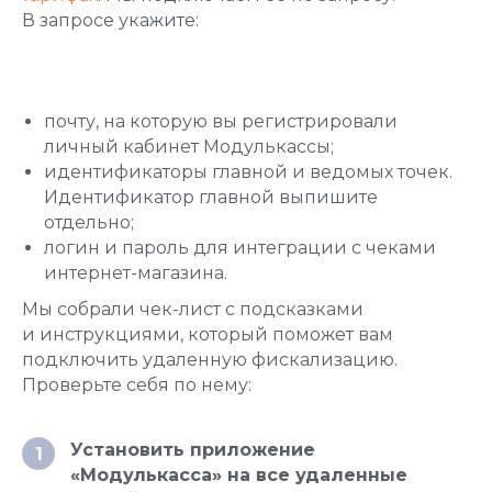
В запросе укажите:
почту, на которую вы регистрировали
личный кабинет Модулькассы;
идентификаторы главной и ведомых точек.
Идентификатор главной выпишите
отдельно;
логин и пароль для интеграции с чеками
интернет-магазина.
Мы собрали чек-лист с подсказками
Создаём только полезные платёжные
и кассовые решения для вашего бизнеса
и инструкциями, который поможет вам
подключить удаленную фискализацию.
Мы в социальных сетях:
Проверьте себя по нему:
Установить приложение
1
«Модулькасса» на все удаленные
Мобильное приложение: