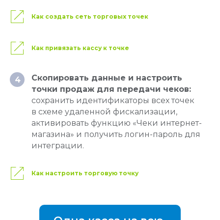
Оставить заявку
Как создать сеть торговых точек
Написать нам
Как привязать кассу к точке
Скопировать данные и настроить
4
Онлайн-кассы
точки продаж для передачи чеков:
Онлайн-касса MSPOS‑K
сохранить идентификаторы всех точек
в схеме удаленной фискализации,
Онлайн-касса MSPOS‑D‑Ф
активировать функцию «Чеки интернет-
Онлайн-касса MSPOS‑E‑РФ
магазина» и получить логин-пароль для
интеграции.
Онлайн-касса MSPOS‑SE-Ф
Онлайн-касса MSPOS‑Т‑Ф
Как настроить торговую точку
Облачная касса
Облачная касса на один чек
Для видов бизнеса