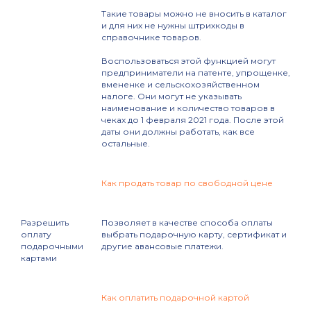
Такие товары можно не вносить в каталог
и для них не нужны штрихкоды в
справочнике товаров.
Воспользоваться этой функцией могут
предприниматели на патенте, упрощенке,
вмененке и сельскохозяйственном
налоге. Они могут не указывать
наименование и количество товаров в
чеках до 1 февраля 2021 года. После этой
даты они должны работать, как все
остальные.
Как продать товар по свободной цене
Разрешить
Позволяет в качестве способа оплаты
оплату
выбрать подарочную карту, сертификат и
подарочными
другие авансовые платежи.
картами
Как оплатить подарочной картой