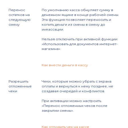
Перенос
По умолчанию касса обнуляет сумму в
остатков на
денежном ящике в конце рабочей смены.
следующую
Эта функция позволяет переносить и
смену
копить деньги из смены в смену до
инкассации.
Нельзя отключить при активной функции
«Использовать для документов интернет-
магазина».
Как внести деньги в кассу
Разрешить
Чеки, которые можно убрать с экрана
отложенные
оплаты и вернуться к нему позднее, не
чеки
создавая очередей и конфликтов.
При активации можно настроить
«Перенос отложенных чеков после
закрытии смены».
Как отложить чек на кассе