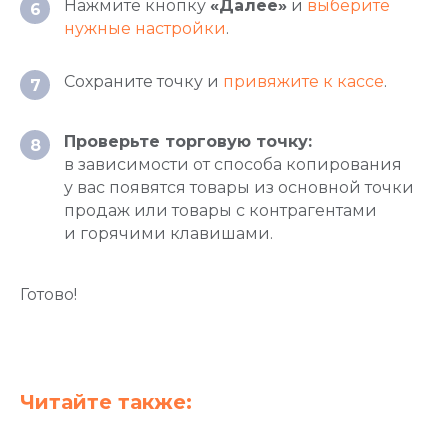
Нажмите кнопку
«Далее»
и
выберите
6
Торговое оборудование
нужные настройки
.
Фискальные накопители
Сохраните точку и
привяжите к кассе
.
Терминалы эквайринга
7
Аксессуары
Проверьте торговую точку:
8
в зависимости от способа копирования
Услуги
у вас появятся товары из основной точки
Тарифы на подключение
продаж или товары с контрагентами
Интернет-эквайринг
и горячими клавишами.
Торговый эквайринг
Подключение к ОФД
Готово!
Касса в аренду
Касса под ключ
Касса в смартфоне
Читайте также:
NewPay
Маркировка