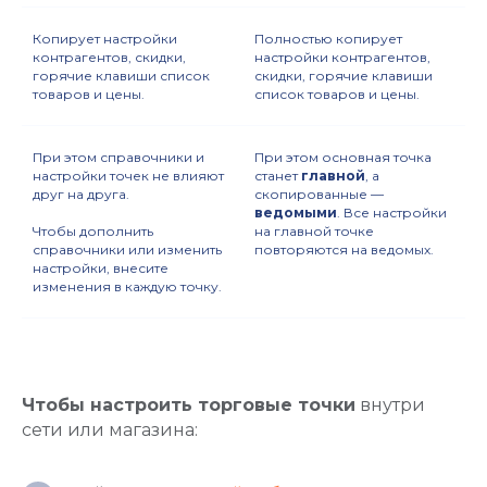
Копирует настройки
Полностью копирует
контрагентов, скидки,
настройки контрагентов,
Создаём только полезные платёжные
горячие клавиши список
скидки, горячие клавиши
товаров и цены.
список товаров и цены.
и кассовые решения для вашего бизнеса
Мы в социальных сетях:
При этом справочники и
При этом основная точка
настройки точек не влияют
станет
главной
, а
друг на друга.
скопированные —
ведомыми
. Все настройки
Чтобы дополнить
на главной точке
Мобильное приложение:
справочники или изменить
повторяются на ведомых.
настройки, внесите
изменения в каждую точку.
Оцените нас:
Чтобы настроить торговые точки
внутри
сети или магазина:
Купить онлайн-кассу: