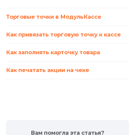
Замена ФН
Торговые точки в МодульКассе
Ремонт касс
Как привязать торговую точку к кассе
Помощь
Техподдержка
Как заполнять карточку товара
FAQ
Блог
Как печатать акции на чеке
Доставка и оплата
Для разработчиков
Модульбанк
Расчетный счет
Все тариф
Депозиты
Вам помогла эта статья?