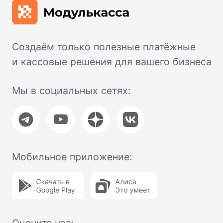
Поставка, техническое обслуживание
кассового оборудования,
консультационное обслуживание по
кассовым аппаратам Модулькасса
осуществляет Общество с ограниченной
ответственностью «АВАНПОСТ», ОГРН:
1155476129753, ИНН/КПП:
5403011237/771501001. Мы используем
файлы «cookie», чтобы вам было удобно
у нас на сайте. Вы можете отключить
использование «cookie» в настройках
браузера. Юридический адрес /
Фактический адрес: 127015, г.Москва,
вн.тер.г. Муниципальный округ
Бутырский, ул. Новодмитровская, д. 2, к.
1, помещ. 1/4, помещ. XXXV