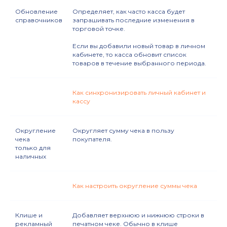
Обновление
Определяет, как часто касса будет
справочников
запрашивать последние изменения в
торговой точке.
Если вы добавили новый товар в личном
кабинете, то касса обновит список
товаров в течение выбранного периода.
Как синхронизировать личный кабинет и
кассу
Округление
Округляет сумму чека в пользу
чека
покупателя.
только для
наличных
Как настроить округление суммы чека
Клише и
Добавляет верхнюю и нижнюю строки в
рекламный
печатном чеке. Обычно в клише