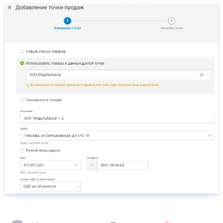
Онлайн-касса MSPOS‑D‑Ф
Онлайн-касса MSPOS‑E‑РФ
Онлайн-касса MSPOS‑SE-Ф
Онлайн-касса MSPOS‑Т‑Ф
Облачная касса
Облачная касса на один чек
Для видов бизнеса
Для интернет-магазина
Для сфер услуг
Для розничного магазина
Для кафе и ресторанов
Для такси
Для курьеров