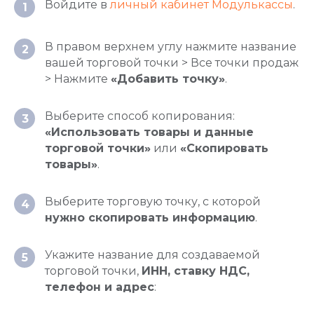
Войдите в
личный кабинет Модулькассы
.
1
8 800 551 86 77
Решить вопрос:
В правом верхнем углу нажмите название
2
8 800 100 66 62
вашей торговой точки > Все точки продаж
> Нажмите
«Добавить точку»
.
Москва, Новодмитровская, 2к1, 4 эт.
Пн-пт, с 9:00 до 18:00
Выберите способ копирования:
3
Info@modulkassa.ru
«Использовать товары и данные
торговой точки»
или
«Скопировать
товары»
.
Оставить заявку
Выберите торговую точку, с которой
4
Написать нам
нужно скопировать информацию
.
Укажите название для создаваемой
5
торговой точки,
ИНН, ставку НДС,
Онлайн-кассы
телефон и адрес
:
Онлайн-касса MSPOS‑K