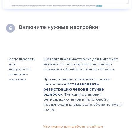
Включите нужные настройки:
6
Использовать
Обязательная настройка для интернет-
для
магазинов. Без нее касса не сможет
документов
принять и обработать интернет-чеки.
интернет-
магазина
При включении, появляется новая
настройка
«Останавливать
регистрацию чеков в случае
ошибок»
. Функция остановит
регистрацию чеков в налоговой и
предупредит владельца о сбоях по смс и
почте.
Что нужно для работы с сайтом