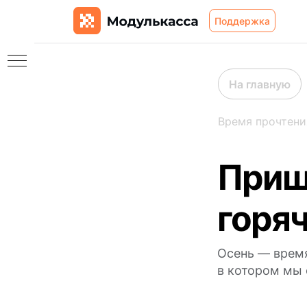
Поддержка
На главную
Время прочтени
ям
Приш
горяч
сы
Осень — время
в котором мы 
ты