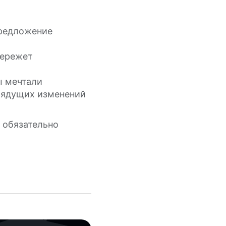
предложение
бережет
ы мечтали
грядущих изменений
 обязательно