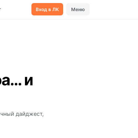
т
Вход в ЛК
Меню
оа… и
ячный дайджест,