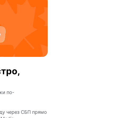
тро,
жи по-
ду через СБП прямо