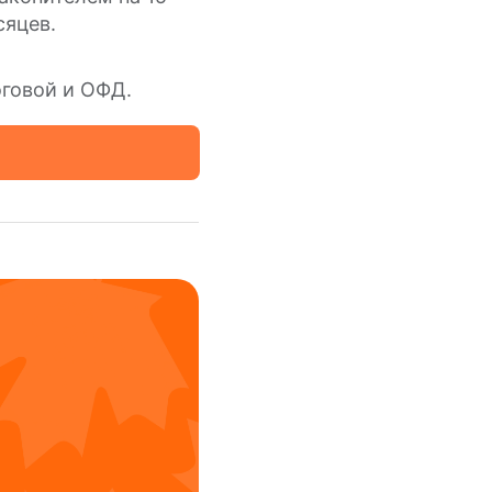
сяцев.
оговой и ОФД.