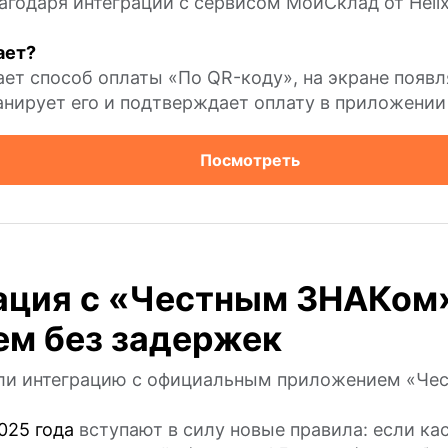
агодаря интеграции с сервисом МойСклад от Heli
ает?
ет способ оплаты «По QR-коду», на экране появл
анирует его и подтверждает оплату в приложении 
Посмотреть
ация с «Честным ЗНАКом
ем без задержек
ли интеграцию с официальным приложением «Чес
025 года
вступают в силу новые правила: если кас