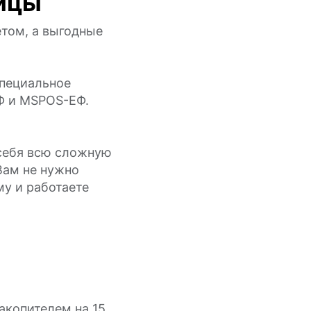
ницы
етом, а выгодные
специальное
Ф и MSPOS-EФ.
 себя всю сложную
Вам не нужно
му и работаете
акопителем на 15