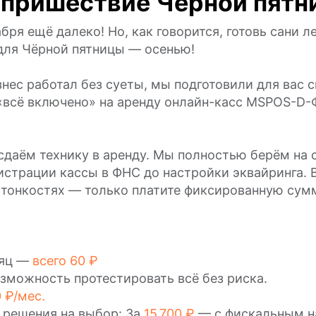
 пришествие Черной пят
бря ещё далеко! Но, как говорится, готовь сани л
для Чёрной пятницы — осенью!
нес работал без суеты, мы подготовили для вас 
«всё включено» на аренду онлайн-касс MSPOS-D-
сдаём технику в аренду. Мы полностью берём на
гистрации кассы в ФНС до настройки эквайринга. 
 тонкостях — только платите фиксированную сум
сяц —
всего 60 ₽
зможность протестировать всё без риска.
 ₽/мес.
 решения на выбор: За
15 700 ₽
— с фискальным н