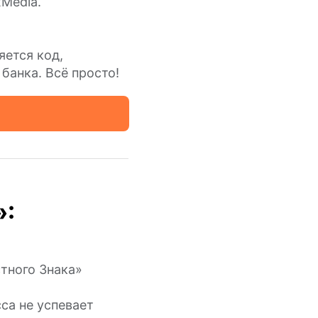
xMedia.
яется код,
банка. Всё просто!
»:
тного Знака»
са не успевает