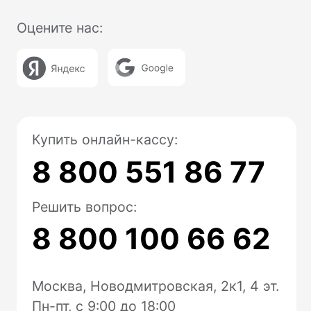
Юридические документы
Политика конфиденциальности
Контакты
Отзывы
Дайджест
Предложения от партнеров
Поставка, техническое обслуживание
кассового оборудования,
консультационное обслуживание по
кассовым аппаратам Модулькасса
осуществляет Общество с ограниченной
ответственностью «АВАНПОСТ», ОГРН:
1155476129753, ИНН/КПП:
5403011237/771501001. Мы используем
файлы «cookie», чтобы вам было удобно
у нас на сайте. Вы можете отключить