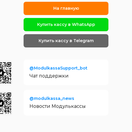
Для видов бизнеса
На главную
Для интернет-магазина
Для сфер услуг
Купить кассу в WhatsApp
Для розничного магазина
Для кафе и ресторанов
Купить кассу в Telegram
Для такси
Для курьеров
@ModulkassaSupport_bot
Торговое оборудование
Чат поддержки
Фискальные накопители
Терминалы эквайринга
@modulkassa_news
Аксессуары
Новости Модулькассы
Услуги
Тарифы на подключение