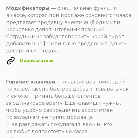
Модификаторы
— специальная функция
в кассе, которая при продаже основного товара
предлагает продавцу внести ещё одну или
Оцените нас:
несколько дополнительных позиций.
Сотрудник не забудет спросить, какой сироп
добавить в кофе или даже предложит купить
десерт или сэндвич.
Модификаторы
Купить онлайн-кассу:
8 800 551 86 77
Горячие клавиши
— главный враг очередей
Решить вопрос:
на кассе: кассир быстрее добавит товары в чек
8 800 100 66 62
и сможет принять больше клиентов
за одинаковое время. Ещё клавиши нужны,
чтобы удобно распределить ассортимент
Москва, Новодмитровская, 2к1, 4 эт.
Пн-пт, с 9:00 до 18:00
по вкладкам, не путать продавца
Info@modulkassa.ru
и не раздражать покупателя, ведь никто
не любит долго стоять на кассе.