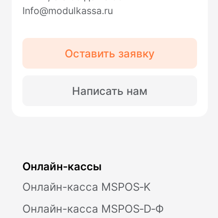
использование «cookie» в настройках
браузера. Юридический адрес /
Фактический адрес: 127015, г.Москва,
вн.тер.г. Муниципальный округ
Бутырский, ул. Новодмитровская, д. 2, к.
1, помещ. 1/4, помещ. XXXV