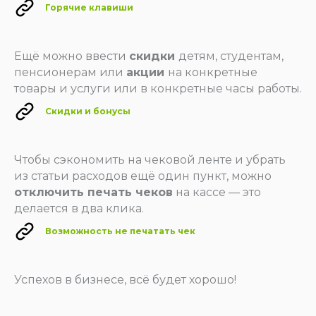
Горячие клавиши
Оставить заявку
Написать нам
Ещё можно ввести
скидки
детям, студентам,
пенсионерам или
акции
на конкретные
товары и услуги или в конкретные часы работы.
Скидки и бонусы
Онлайн-кассы
Онлайн-касса MSPOS‑K
Чтобы сэкономить на чековой ленте и убрать
Онлайн-касса MSPOS‑D‑Ф
из статьи расходов ещё один пункт, можно
отключить печать чеков
на кассе — это
Онлайн-касса MSPOS‑E‑РФ
делается в два клика.
Онлайн-касса MSPOS‑SE-Ф
Возможность не печатать чек
Онлайн-касса MSPOS‑Т‑Ф
Облачная касса
Облачная касса на один чек
Успехов в бизнесе, всё будет хорошо!